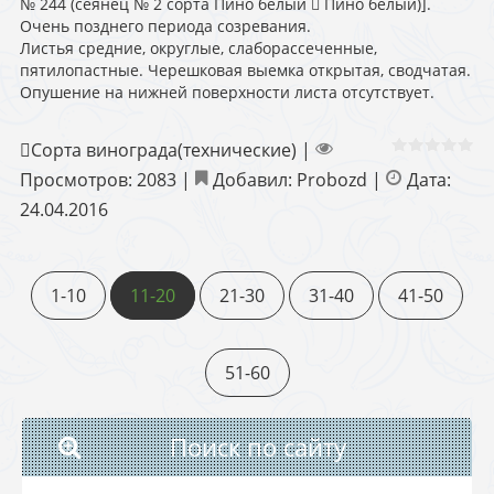
№ 244 (сеянец № 2 сорта Пино белый  Пино белый)].
Очень позднего периода созревания.
Листья средние, округлые, слаборассеченные,
пятилопастные. Черешковая выемка открытая, сводчатая.
Опушение на нижней поверхности листа отсутствует.
Сорта винограда(технические)
|
Просмотров:
2083
|
Добавил:
Probozd
|
Дата:
24.04.2016
1-10
11-20
21-30
31-40
41-50
51-60
Поиск по сайту