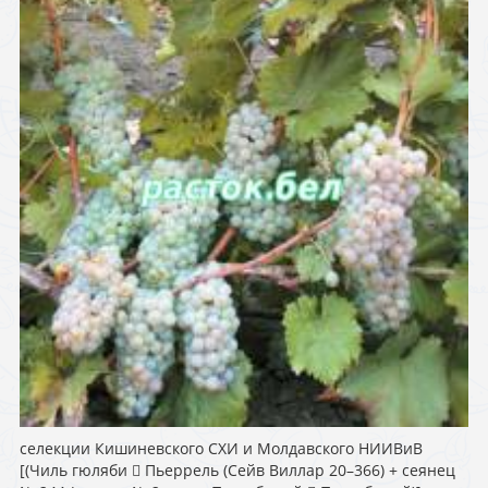
селекции Кишиневского СХИ и Молдавского НИИВиВ
[(Чиль гюляби  Пьеррель (Сейв Виллар 20–366) + сеянец