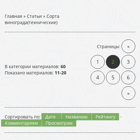
Главная
»
Статьи
» Сорта
винограда(технические)
«
Страницы
:
1
2
3
В категории материалов
:
60
Показано материалов
:
11-20
4
5
6
»
Сортировать по
:
Дате
·
Названию
·
Рейтингу
·
Комментариям
·
Просмотрам