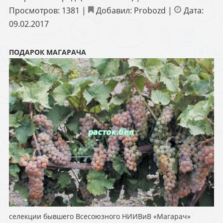
Просмотров:
1381
|
Добавил:
Probozd
|
Дата:
09.02.2017
ПОДАРОК МАГАРАЧА
селекции бывшего Всесоюзного НИИВиВ «Магарач»