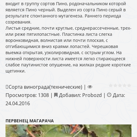
входит в группу сортов Пино, родоначальником которой
является Пино черный. Выделен из сорта Пино серый в
результате спонтанного мутагенеза. Раннего периода
созревания.
Листья средние, почти круглые, среднерассеченные, трех-
или реже пятилопастные. Пластинка листа слегка
воронковидная, волнистая или почти плоская, с
отгибающимися вниз краями лопастей. Черешковая
выемка открытая, узколировидная, с острым углом. На
нижней поверхности листа имеется легко стирающееся
слабое паутинистое опушение, на жилках редкие короткие
щетинки.
Сорта винограда(технические)
|
Просмотров:
1308
|
Добавил:
Probozd
|
Дата:
24.04.2016
ПЕРВЕНЕЦ МАГАРАЧА