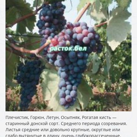
Плечистик, Горюн, Летун, Осыпняк, Рогатая кисть —
старинный донской сорт. Среднего периода созревания.
Листья средние или довольно крупные, округлые или
слабо вытянутые в длину, очень глубокорассеченные,