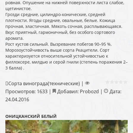
ровная. Опушение на нижней поверхности листа слабое,
щетинистое.
Грозди средние, цилиндро-конические, средней
плотности. Ягоды средние, овальные, белые. Кожица
прочная, эластичная. Мякоть сочная, расплывающаяся.
Вкус приятный, гармоничный, без особого сортового
аромата.
Рост кустов сильный. Вызревание побегов 90–95 %.
Морозоустойчивость выше сорта Ркацители. Сорт
характеризуется относительной устойчивостью к
филлоксере, милдью и серой гнили (степень поражения 2–
3 балла) .
Сорта винограда(технические)
|
Просмотров:
1633
|
Добавил:
Probozd
|
Дата:
24.04.2016
ОНИЦКАНСКИЙ БЕЛЫЙ