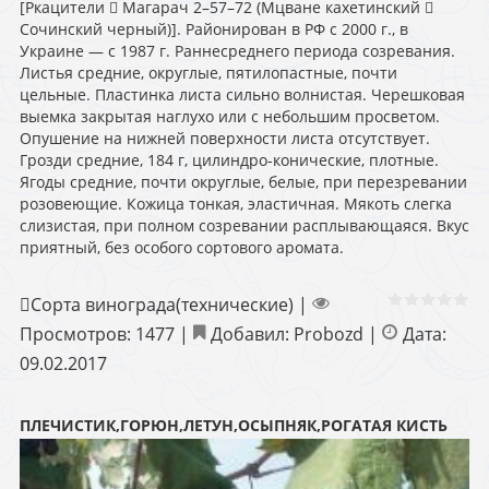
[Ркацители  Магарач 2–57–72 (Мцване кахетинский 
Сочинский черный)]. Районирован в РФ с 2000 г., в
Украине — с 1987 г. Раннесреднего периода созревания.
Листья средние, округлые, пятилопастные, почти
цельные. Пластинка листа сильно волнистая. Черешковая
выемка закрытая наглухо или с небольшим просветом.
Опушение на нижней поверхности листа отсутствует.
Грозди средние, 184 г, цилиндро-конические, плотные.
Ягоды средние, почти округлые, белые, при перезревании
розовеющие. Кожица тонкая, эластичная. Мякоть слегка
слизистая, при полном созревании расплывающаяся. Вкус
приятный, без особого сортового аромата.
Сорта винограда(технические)
|
Просмотров:
1477
|
Добавил:
Probozd
|
Дата:
09.02.2017
ПЛЕЧИСТИК,ГОРЮН,ЛЕТУН,ОСЫПНЯК,РОГАТАЯ КИСТЬ