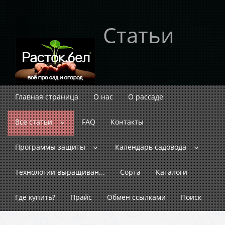
Статьи
Главная страница
О нас
О рассаде
Все статьи
FAQ
Контакты
Программы защиты
Календарь садовода
Технологии выращиван...
Сорта
Каталоги
Где купить?
Прайс
Обмен ссылками
Поиск