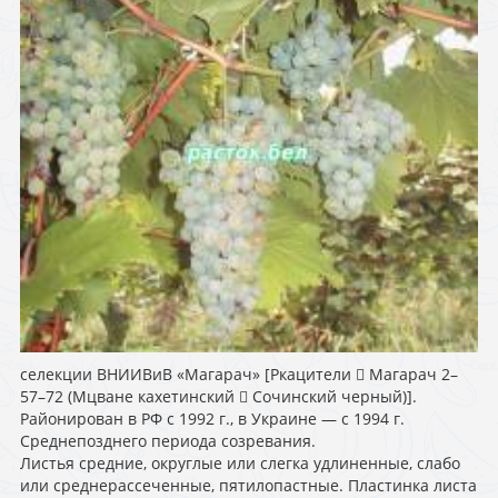
селекции ВНИИВиВ «Магарач» [Ркацители  Магарач 2–
57–72 (Мцване кахетинский  Сочинский черный)].
Районирован в РФ с 1992 г., в Украине — с 1994 г.
Cреднепозднего периода созревания.
Листья средние, округлые или слегка удлиненные, слабо
или среднерассеченные, пятилопастные. Пластинка листа