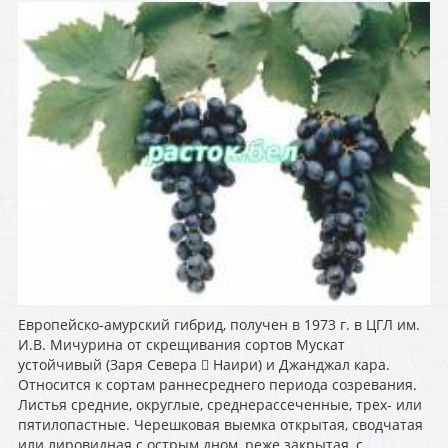
Европейско-амурский гибрид, получен в 1973 г. в ЦГЛ им.
И.В. Мичурина от скрещивания сортов Мускат
устойчивый (Заря Севера  Наири) и Джанджал кара.
Относится к сортам раннесреднего периода созревания.
Листья средние, округлые, среднерассеченные, трех- или
пятилопастные. Черешковая выемка открытая, сводчатая
или лировидная с острым дном, реже закрытая, с