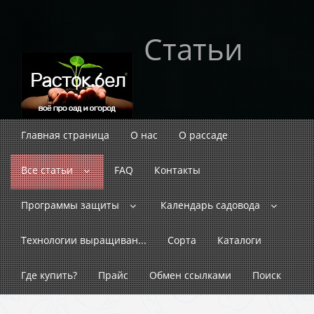
Статьи
Главная страница
О нас
О рассаде
Все статьи
FAQ
Контакты
Программы защиты
Календарь садовода
Технологии выращиван...
Сорта
Каталоги
Где купить?
Прайс
Обмен ссылками
Поиск