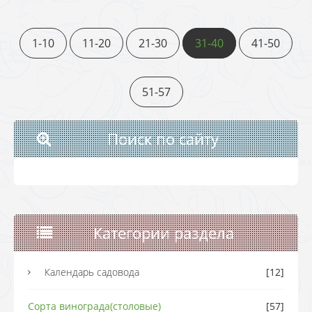
1-10
11-20
21-30
31-40
41-50
51-57
Поиск по сайту
Категории раздела
Календарь садовода
[12]
Сорта винограда(столовые)
[57]