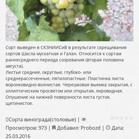
Сорт выведен в СКЗНИИСиВ в результате скрещивания
сортов Шасла мускатная и Галан. Относится к сортам
раннесреднего периода созревания (вторая половина
августа).
Листья средние, округлые, глубоко- или
среднерассеченные, пятилопастные. Пластинка листа
воронковидно-волнистая. Черешковая выемка закрытая, с
эллиптическим просветом или открытая, лировидная.
Опушение на нижней поверхности листа густое,
щетинистое.
Сорта винограда(столовые)
|
Просмотров:
973
|
Добавил:
Probozd
|
Дата:
25.03.2016