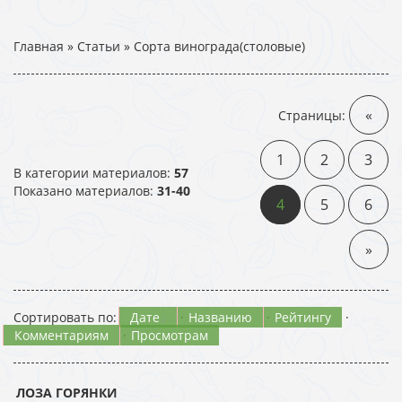
Главная
»
Статьи
» Сорта винограда(столовые)
«
Страницы
:
1
2
3
В категории материалов
:
57
Показано материалов
:
31-40
4
5
6
»
Сортировать по
:
Дате
·
Названию
·
Рейтингу
·
Комментариям
·
Просмотрам
ЛОЗА ГОРЯНКИ