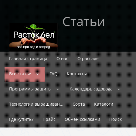
Статьи
Главная страница
О нас
О рассаде
Все статьи
FAQ
Контакты
Программы защиты
Календарь садовода
Технологии выращиван...
Сорта
Каталоги
Где купить?
Прайс
Обмен ссылками
Поиск