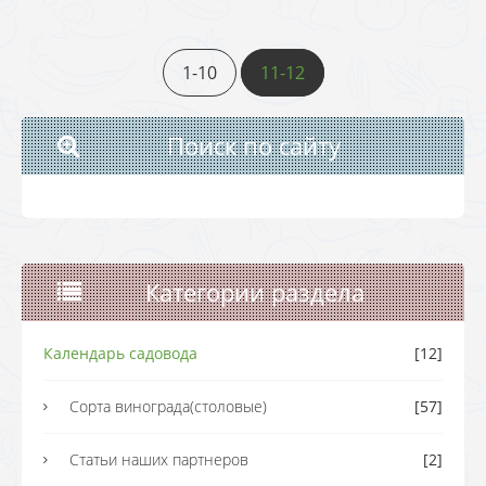
1-10
11-12
Поиск по сайту
Категории раздела
Календарь садовода
[12]
Сорта винограда(столовые)
[57]
Статьи наших партнеров
[2]