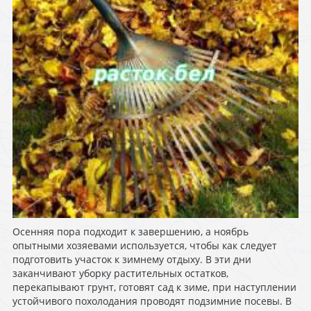
Осенняя пора подходит к завершению, а ноябрь
опытными хозяевами используется, чтобы как следует
подготовить участок к зимнему отдыху. В эти дни
заканчивают уборку растительных остатков,
перекапывают грунт, готовят сад к зиме, при наступлении
устойчивого похолодания проводят подзимние посевы. В