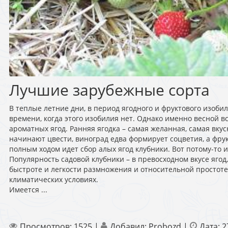
Лучшие зарубежные сорта
В теплые летние дни, в период ягодного и фруктового изоби
времени, когда этого изобилия нет. Однако именно весной в
ароматных ягод. Ранняя ягодка – самая желанная, самая вкус
начинают цвести, виноград едва формирует соцветия, а фрук
полным ходом идет сбор алых ягод клубники. Вот потому-то и
Популярность садовой клубники – в превосходном вкусе ягод
быстроте и легкости размножения и относительной простот
климатических условиях.
Имеется
...
Просмотров:
1525
|
Добавил:
Probozd
|
Дата:
2