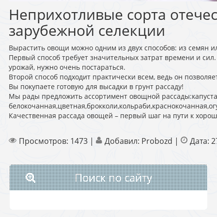
Неприхотливые сорта отече
зарубежной селекции
Вырастить овощи можно одним из двух способов: из семян и
Первый способ требует значительных затрат времени и сил.
урожай, нужно очень постараться.
Второй способ подходит практически всем, ведь он позволяет
Вы покупаете готовую для высадки в грунт рассаду!
Мы рады предложить ассортимент овощной рассады:капуст
белокочанная,цветная,брокколи,кольраби,краснокочанная,о
Качественная рассада
овощей – первый шаг на пути к хоро
Просмотров:
1473
|
Добавил:
Probozd
|
Дата:
2
Поиск по сайту