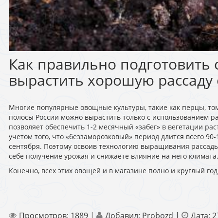
Как правильно подготовить 
вырастить хорошую рассаду
Многие популярные овощные культуры, такие как перцы, том
полосы России можно вырастить только с использованием ра
позволяет обеспечить 1-2 месячный «забег» в вегетации ра
учетом того, что «беззаморозковый» период длится всего 90-
сентября. Поэтому освоив технологию выращивания рассады
себе получение урожая и снижаете влияние на него климата
Конечно, всех этих овощей и в магазине полно и круглый год
Просмотров:
1889
|
Добавил:
Probozd
|
Дата:
2