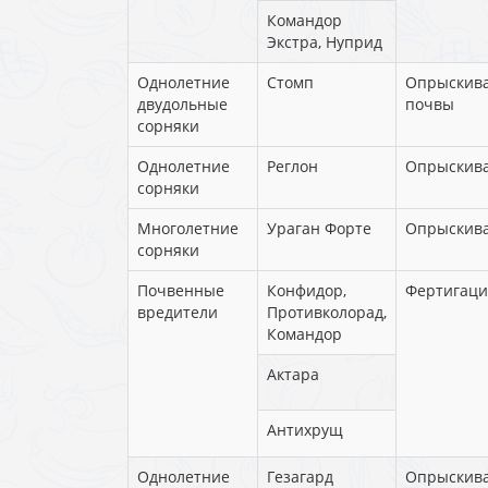
Командор
Экстра, Нуприд
Однолетние
Стомп
Опрыскив
двудольные
почвы
сорняки
Однолетние
Реглон
Опрыскив
сорняки
Многолетние
Ураган Форте
Опрыскив
сорняки
Почвенные
Конфидор,
Фертигаци
вредители
Противколорад,
Командор
Актара
Антихрущ
Однолетние
Гезагард
Опрыскив