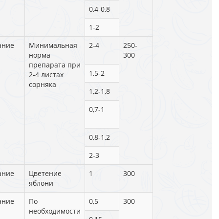
0,4-0,8
1-2
ание
Минимальная
2-4
250-
норма
300
препарата при
1,5-2
2-4 листах
сорняка
1,2-1,8
0,7-1
0,8-1,2
2-3
ание
Цветение
1
300
яблони
ание
По
0,5
300
необходимости