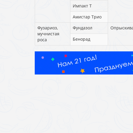
Импакт Т
Амистар Трио
Фузариоз,
Фундазол
Опрыскив
мучнистая
Бенорад
роса