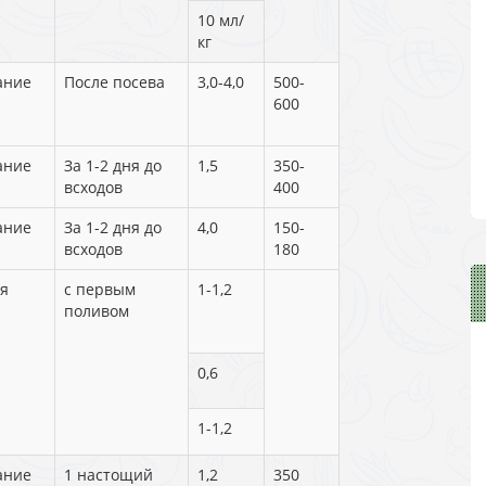
10 мл/
кг
ание
После посева
3,0-4,0
500-
600
ание
За 1-2 дня до
1,5
350-
всходов
400
ание
За 1-2 дня до
4,0
150-
всходов
180
я
с первым
1-1,2
поливом
0,6
1-1,2
ание
1 настощий
1,2
350