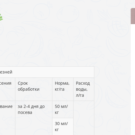
лезней
сения
Срок
Норма,
Расход
обработки
кг/га
воды,
л/га
вание
за 2-4 дня до
50 мл/
посева
кг
30 мл/
кг