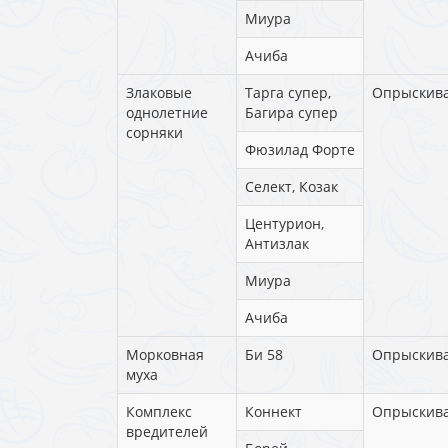
Миура
Ачиба
Злаковые
Тарга супер,
Опрыскив
однолетние
Багира супер
сорняки
Фюзилад Форте
Селект, Козак
Центурион,
Антизлак
Миура
Ачиба
Морковная
Би 58
Опрыскив
муха
Комплекс
Коннект
Опрыскив
вредителей