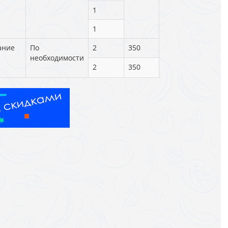
1
1
ание
По
2
350
необходимости
2
350