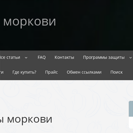
 моркови
Все статьи
FAQ
Контакты
Программы защиты
ги
Где купить?
Прайс
Обмен ссылками
Поиск
ы моркови