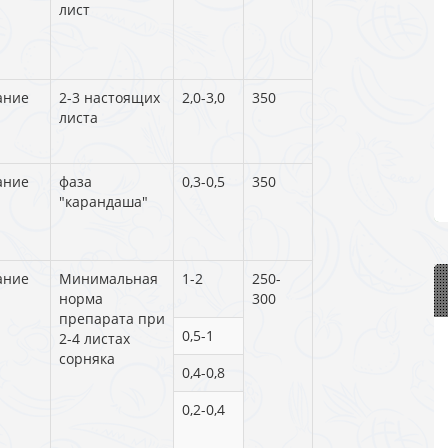
лист
ание
2-3 настоящих
2,0-3,0
350
листа
ание
фаза
0,3-0,5
350
"карандаша"
ание
Минимальная
1-2
250-
норма
300
препарата при
0,5-1
2-4 листах
сорняка
0,4-0,8
0,2-0,4