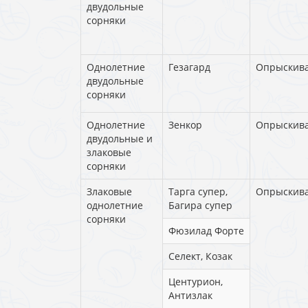
двудольные
сорняки
Однолетние
Гезагард
Опрыскив
двудольные
сорняки
Однолетние
Зенкор
Опрыскив
двудольные и
злаковые
сорняки
Злаковые
Тарга супер,
Опрыскив
однолетние
Багира супер
сорняки
Фюзилад Форте
Селект, Козак
Центурион,
Антизлак