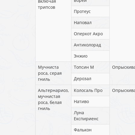
Борей
включая
трипсов
Протеус
Наповал
Оперкот Акро
Антиколорад
Энжио
Мучниста
Топсин М
Опрыскив
роса, серая
Дерозал
гниль
Альтернариоз,
Колосаль Про
Опрыскив
мучнистая
Нативо
роса, белая
гниль
Луна
Експириенс
Фалькон