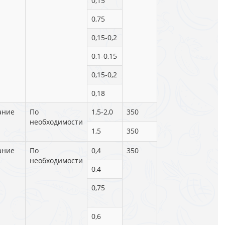
0,15
0,75
0,15-0,2
0,1-0,15
0,15-0,2
0,18
ание
По
1,5-2,0
350
необходимости
1,5
350
ание
По
0,4
350
необходимости
0,4
0,75
0,6