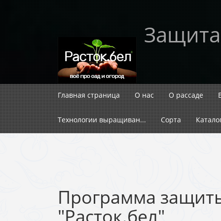
Защита
Главная страница
О нас
О рассаде
Технологии выращиван...
Сорта
Катало
Программа защит
"Расток.бел"