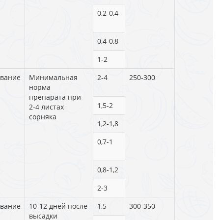
0,2-0,4
0,4-0,8
1-2
вание
Минимальная
2-4
250-300
норма
препарата при
1,5-2
2-4 листах
сорняка
1,2-1,8
0,7-1
0,8-1,2
2-3
вание
10-12 дней после
1,5
300-350
высадки