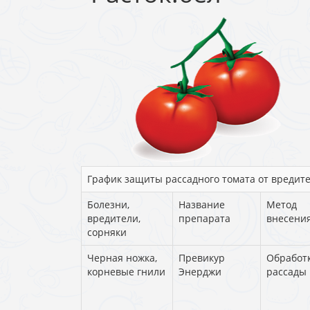
График защиты рассадного томата от вредит
Болезни,
Название
Метод
вредители,
препарата
внесени
сорняки
Черная ножка,
Превикур
Обработ
корневые гнили
Энерджи
рассады