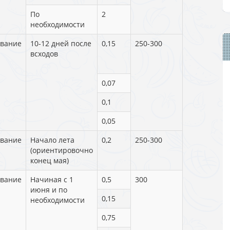
По
2
необходимости
вание
10-12 дней после
0,15
250-300
всходов
0,07
0,1
0,05
вание
Начало лета
0,2
250-300
(ориентировочно
конец мая)
вание
Начиная с 1
0,5
300
июня и по
0,15
необходимости
0,75