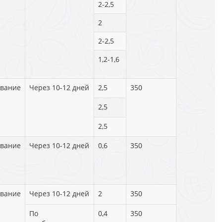
2-2,5
2
2-2,5
1,2-1,6
вание
Через 10-12 дней
2,5
350
2,5
2,5
вание
Через 10-12 дней
0,6
350
вание
Через 10-12 дней
2
350
По
0,4
350