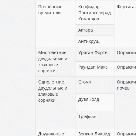
Почвенные
Конфидор,
Фертига
вредители
Противколорад,
Командор
Актара
Антихрущ
Многолетние
Ураган Форте
Опрыски
двудольные и
злаковые
Раундап Макс
Опрыски
сорняки
Однолетние
Стомп
Опрыски
двудольные и
почвы
злаковые
Дуал Голд
сорняки
Трефлан
Двудольные
Зенкор Ликвид
Опрыски