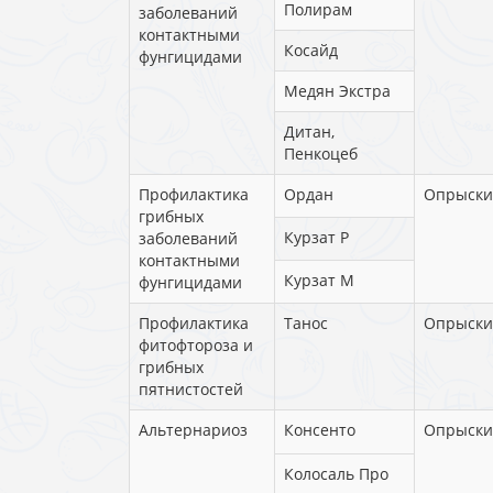
Полирам
заболеваний
контактными
Косайд
фунгицидами
Медян Экстра
Дитан,
Пенкоцеб
Профилактика
Ордан
Опрыски
грибных
Курзат Р
заболеваний
контактными
Курзат М
фунгицидами
Профилактика
Танос
Опрыски
фитофтороза и
грибных
пятнистостей
Альтернариоз
Консенто
Опрыски
Колосаль Про