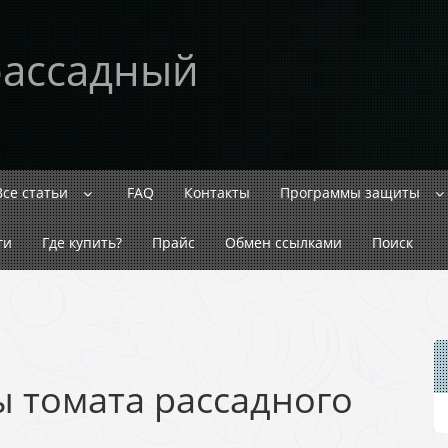
рассадный
Все статьи
FAQ
Контакты
Программы защиты
ги
Где купить?
Прайс
Обмен ссылками
Поиск
 томата рассадного