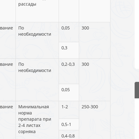
рассады
вание
По
0,05
300
необходимости
0,3
вание
По
0,2-0,3
300
необходимости
0,05
вание
Минимальная
1-2
250-300
норма
препарата при
0,5-1
2-4 листах
сорняка
0,4-0,8