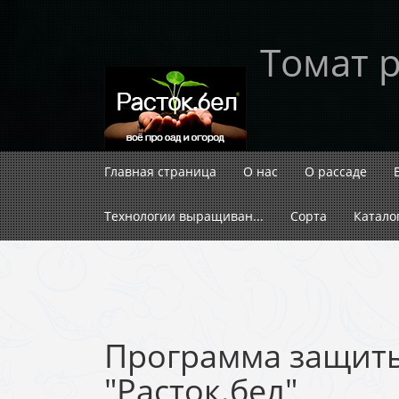
Томат 
Главная страница
О нас
О рассаде
Технологии выращиван...
Сорта
Катало
Программа защиты
"Расток.бел"