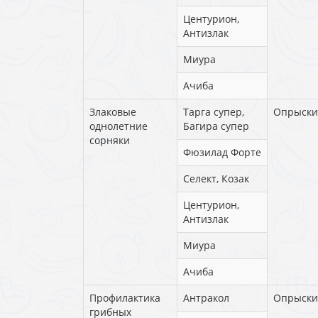
Центурион,
Антизлак
Миура
Ачиба
Злаковые
Тарга супер,
Опрыски
однолетние
Багира супер
сорняки
Фюзилад Форте
Селект, Козак
Центурион,
Антизлак
Миура
Ачиба
Профилактика
Антракол
Опрыски
грибных