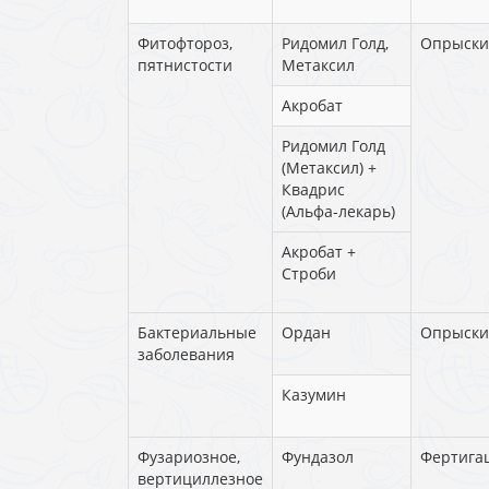
Фитофтороз,
Ридомил Голд,
Опрыски
пятнистости
Метаксил
Акробат
Ридомил Голд
(Метаксил) +
Квадрис
(Альфа-лекарь)
Акробат +
Строби
Бактериальные
Ордан
Опрыски
заболевания
Казумин
Фузариозное,
Фундазол
Фертига
вертициллезное