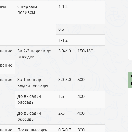
ция
с первым
1-1,2
поливом
0,6
1-1,2
вание
За 2-3 недели до
3,0-4,0
150-180
высадки
вание
вание
За 1 день до
3,0-5,0
500
выдки рассады
До высадки
1,6
400
рассады
До высадки
2-3
400
рассады
вание
После высадки
0,5-0,7
300