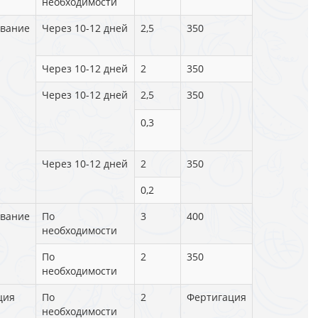
необходимости
вание
Через 10-12 дней
2,5
350
Через 10-12 дней
2
350
Через 10-12 дней
2,5
350
0,3
Через 10-12 дней
2
350
0,2
вание
По
3
400
необходимости
По
2
350
необходимости
ция
По
2
Фертигация
необходимости