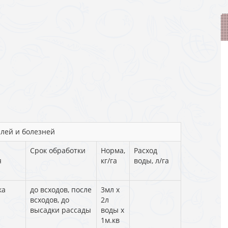
елей и болезней
Срок обработки
Норма,
Расход
я
кг/га
воды, л/га
ка
до всходов, после
3мл х
всходов, до
2л
высадки рассады
воды х
1м.кв