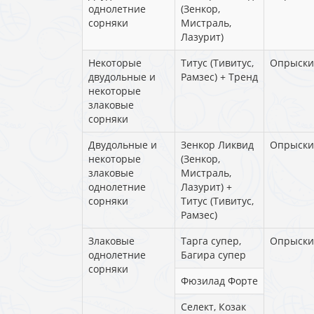
однолетние
(Зенкор,
сорняки
Мистраль,
Лазурит)
Некоторые
Титус (Тивитус,
Опрыски
двудольные и
Рамзес) + Тренд
некоторые
злаковые
сорняки
Двудольные и
Зенкор Ликвид
Опрыски
некоторые
(Зенкор,
злаковые
Мистраль,
однолетние
Лазурит) +
сорняки
Титус (Тивитус,
Рамзес)
Злаковые
Тарга супер,
Опрыски
однолетние
Багира супер
сорняки
Фюзилад Форте
Селект, Козак