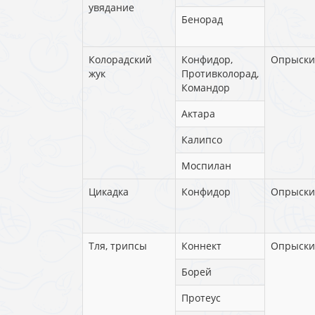
увядание
Бенорад
Колорадский
Конфидор,
Опрыски
жук
Противколорад,
Командор
Актара
Калипсо
Моспилан
Цикадка
Конфидор
Опрыски
Тля, трипсы
Коннект
Опрыски
Борей
Протеус