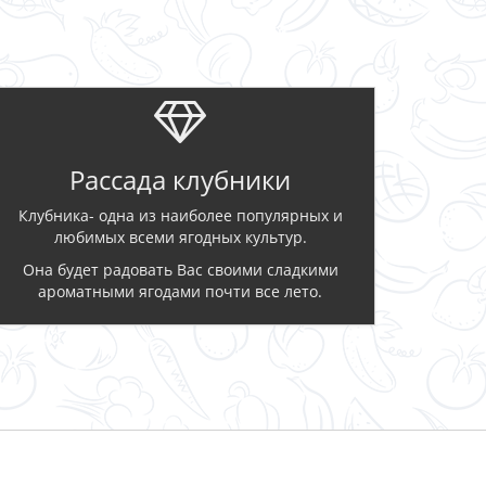
Рассада клубники
Клубника- одна из наиболее популярных и
любимых всеми ягодных культур.
Она будет радовать Вас своими сладкими
ароматными ягодами почти все лето.