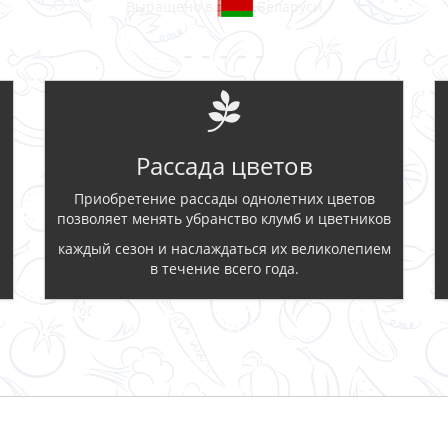
Выращено в
Беларуси
- - - - -
Рассада цветов
Приобретение рассады однолетних цветов
позволяет менять убранство клумб и цветников
каждый сезон и наслаждаться их великолепием
в течение всего года.
ЗАКАЗАТЬ