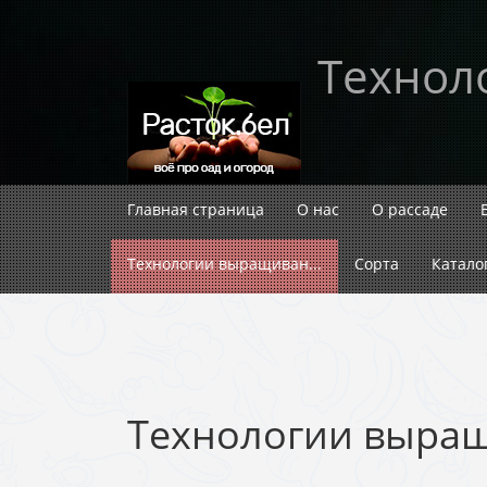
Технол
Главная страница
О нас
О рассаде
Технологии выращиван...
Сорта
Катало
Технологии выращ