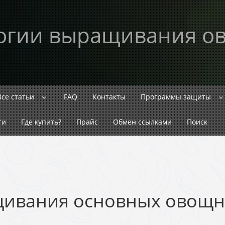
огии выращивания о
Все статьи
FAQ
Контакты
Программы защиты
ги
Где купить?
Прайс
Обмен ссылками
Поиск
ивания основных овощн