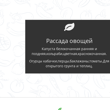
Рассада овощей
Капуста белокочанная ранняя и
поздняя,кольраби,цветная,краснокочанная.
Огурцы кабачки,перцы,баклажаны,томаты.Для
открытого грунта и теплиц.