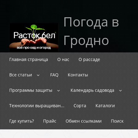
Погода в
Гродно
Главная страница
О нас
О рассаде
Все статьи
FAQ
Контакты
Программы защиты
Календарь садовода
Технологии выращиван...
Сорта
Каталоги
Где купить?
Прайс
Обмен ссылками
Поиск