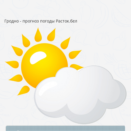
Гродно - прогноз погоды Расток.бел